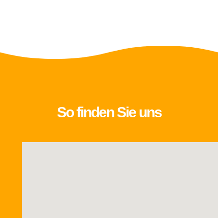
=
1 + 7
SENDEN
So finden Sie uns