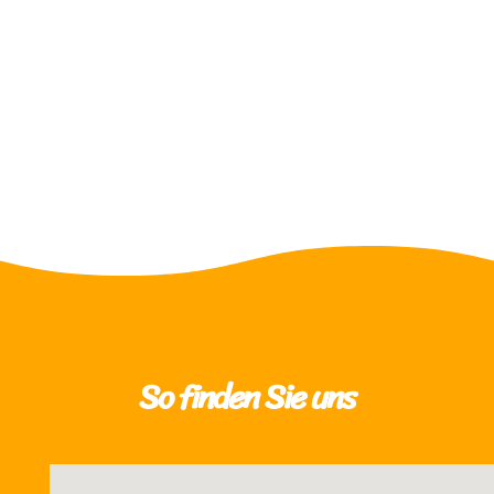
Ich akzeptiere die
Datenschutzerklärung
=
10 + 14
SENDEN
So finden Sie uns