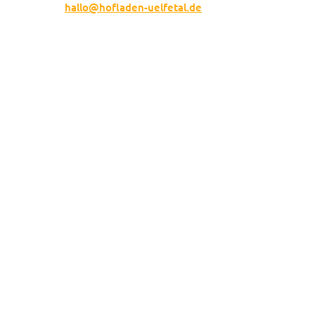
hallo@hofladen-uelfetal.de
Vorname
Nachname
E-
Mail
Telefon
Ihre
Nachricht