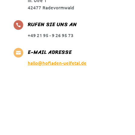
III. Ülfe 1
42477 Radevormwald
RUFEN SIE UNS AN

+49 21 95 - 9 26 95 73
E-MAIL ADRESSE

hallo@hofladen-uelfetal.de
Vorname
Nachname
E-