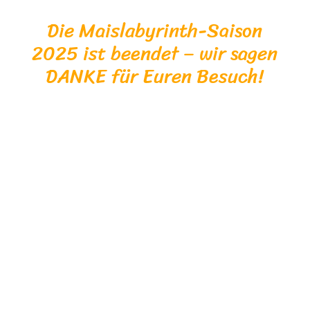
Die Maislabyrinth-Saison
2025 ist beendet – wir sagen
DANKE für Euren Besuch!
Unser Hofladen
Neben unseren Eiern,
Wildfleisch und
Wildwurstwaren finden Sie bei
uns Kartoffeln, Fleisch- bzw.
Wurstwaren vom Strohschwein,
verschiedene Käsesorten und