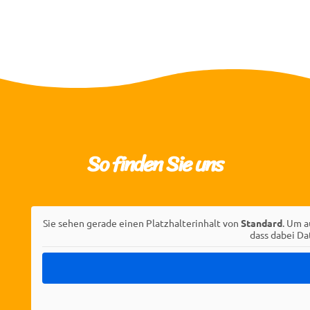
=
4 + 15
SENDEN
So finden Sie uns
Sie sehen gerade einen Platzhalterinhalt von
Standard
. Um a
dass dabei Da