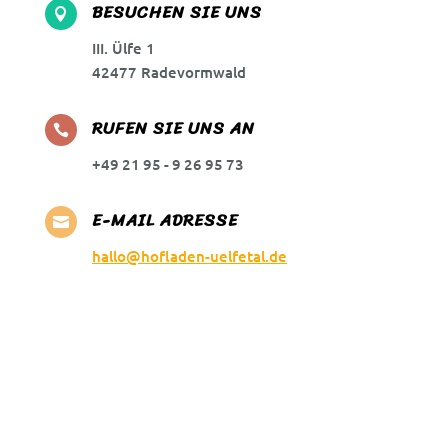
BESUCHEN SIE UNS

III. Ülfe 1
42477 Radevormwald
RUFEN SIE UNS AN

+49 21 95 - 9 26 95 73
E-MAIL ADRESSE

hallo@hofladen-uelfetal.de
Vorname
Nachname